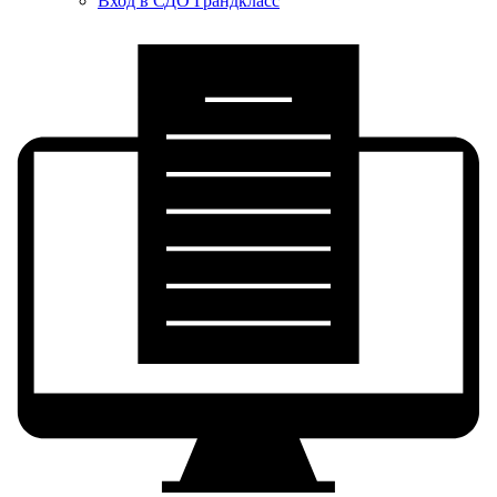
Вход в СДО Грандкласс