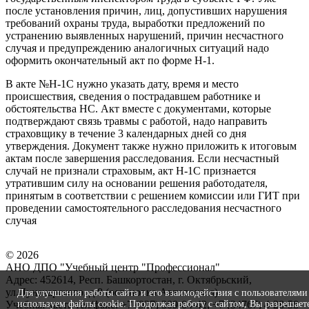
после установления причин, лиц, допустивших нарушения
требований охраны труда, выработки предложений по
устранению выявленных нарушений, причин несчастного
случая и предупреждению аналогичных ситуаций надо
оформить окончательный акт по форме Н-1.
В акте №Н-1С нужно указать дату, время и место
происшествия, сведения о пострадавшем работнике и
обстоятельства НС. Акт вместе с документами, которые
подтверждают связь травмы с работой, надо направить
страховщику в течение 3 календарных дней со дня
утверждения. Документ также нужно приложить к итоговым
актам после завершения расследования. Если несчастный
случай не признали страховым, акт Н-1С признается
утратившим силу на основании решения работодателя,
принятым в соответствии с решением комиссии или ГИТ при
проведении самостоятельного расследования несчастного
случая
© 2026
АНО ДПО "Учебный центр "Профессионал"
Адрес: 452614, Респ. Башкортостан, г. Октябрьский,
ул.Луначарского, д.8 (остановка Автовокзал)
Для улучшения работы сайта и его взаимодействия с пользователям
Учебная часть тел/факс: +7 (927) 309-04-42, +7 (34767) 4-28-58
используем файлы cookie. Продолжая работу с сайтом, Вы разрешает