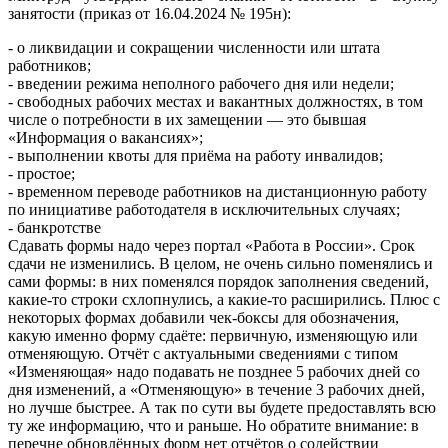
занятости (приказ от 16.04.2024 № 195н):
- о ликвидации и сокращении численности или штата
работников;
- введении режима неполного рабочего дня или недели;
- свободных рабочих местах и вакантных должностях, в том
числе о потребности в их замещении — это бывшая
«Информация о вакансиях»;
- выполнении квоты для приёма на работу инвалидов;
- простое;
- временном переводе работников на дистанционную работу
по инициативе работодателя в исключительных случаях;
- банкротстве
Сдавать формы надо через портал «Работа в России». Срок
сдачи не изменились. В целом, не очень сильно поменялись и
сами формы: в них поменялся порядок заполнения сведений,
какие-то строки схлопнулись, а какие-то расширились. Плюс с
некоторых формах добавили чек-боксы для обозначения,
какую именно форму сдаёте: первичную, изменяющую или
отменяющую. Отчёт с актуальными сведениями с типом
«Изменяющая» надо подавать не позднее 5 рабочих дней со
дня изменений, а «Отменяющую» в течение 3 рабочих дней,
но лучше быстрее. А так по сути вы будете предоставлять всю
ту же информацию, что и раньше. Но обратите внимание: в
перечне обновлённых форм нет отчётов о содействии