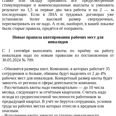
ставке или окладу прибавить все предусмотренные
стимулирующие и компенсационные выплаты и умножить
результат на 1,5 за первые два часа работы и на 2 — за
последующие. Если в ЛНА и трудовых договорах уже
установили более высокий размер сверхурочных,
пересматривать их не надо. А если, наоборот, в вашей локалке
были старые правила, придётся её поправить.
Новые правила квотирования рабочих мест для
инвалидов
С 1 сентября выполнять квоты по приёму на работу
инвалидов надо по новым правилам из постановления от
30.05.2024 № 709:
- Обновятся размеры квот. Компании, в которых работает 35
сотрудников и больше, обязаны будут выделять от 2 до 4%
рабочих мест для инвалидов. Конкретный размер квоты будет
зависеть от региона и сферы деятельности компании.
- Рассчитывать квоты надо ежеквартально — до 10 числа
месяца, следующего за отчётным кварталом. Считать надо
исходя из среднесписочной численности работников за
предыдущий квартал. В учёт не берутся сотрудники, условия
труда на рабочих местах которых отнесли к вредным или
опасным.
- Исполнение квоты зависит от группы инвалидности