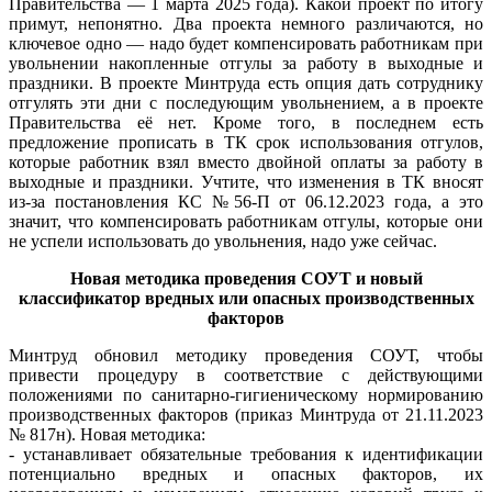
Правительства — 1 марта 2025 года). Какой проект по итогу
примут, непонятно. Два проекта немного различаются, но
ключевое одно — надо будет компенсировать работникам при
увольнении накопленные отгулы за работу в выходные и
праздники. В проекте Минтруда есть опция дать сотруднику
отгулять эти дни с последующим увольнением, а в проекте
Правительства её нет. Кроме того, в последнем есть
предложение прописать в ТК срок использования отгулов,
которые работник взял вместо двойной оплаты за работу в
выходные и праздники. Учтите, что изменения в ТК вносят
из-за постановления КС №56-П от 06.12.2023 года, а это
значит, что компенсировать работникам отгулы, которые они
не успели использовать до увольнения, надо уже сейчас.
Новая методика проведения СОУТ и новый
классификатор вредных или опасных производственных
факторов
Минтруд обновил методику проведения СОУТ, чтобы
привести процедуру в соответствие с действующими
положениями по санитарно-гигиеническому нормированию
производственных факторов (приказ Минтруда от 21.11.2023
№ 817н). Новая методика:
- устанавливает обязательные требования к идентификации
потенциально вредных и опасных факторов, их