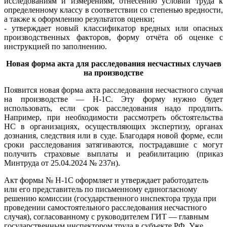
исследованиям и измерениям, отнесению условий труда к
определенному классу в соответствии со степенью вредности,
а также к оформлению результатов оценки;
- утверждает новый классификатор вредных или опасных
производственных факторов, форму отчёта об оценке с
инструкцией по заполнению.
Новая форма акта для расследования несчастных случаев
на производстве
Появится новая форма акта расследования несчастного случая
на производстве — Н-1С. Эту форму нужно будет
использовать, если срок расследования надо продлить.
Например, при необходимости рассмотреть обстоятельства
НС в организациях, осуществляющих экспертизу, органах
дознания, следствия или в суде. Благодаря новой форме, если
сроки расследования затягиваются, пострадавшие с могут
получить страховые выплаты и реабилитацию (приказ
Минтруда от 25.04.2024 № 237н).
Акт формы № Н-1С оформляет и утверждает работодатель
или его представитель по письменному единогласному
решению комиссии (государственного инспектора труда при
проведении самостоятельного расследования несчастного
случая), согласованному с руководителем ГИТ — главным
государственным инспектором труда в субъекте РФ. Уже