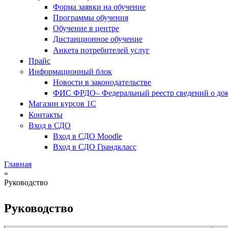
Форма заявки на обучение
Программы обучения
Обучение в центре
Дистанционное обучение
Анкета потребителей услуг
Прайс
Информационный блок
Новости в законодательстве
ФИС ФРДО– Федеральный реестр сведений о доку
Магазин курсов 1С
Контакты
Вход в СДО
Вход в СДО Moodle
Вход в СДО Грандкласс
Главная
»
Вы здесь
Руководство
Руководство