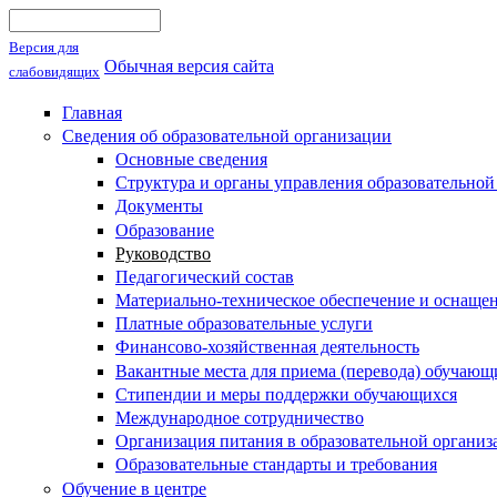
Поиск
Форма поиска
Версия для
Обычная версия сайта
слабовидящих
Главная
Сведения об образовательной организации
Основные сведения
Структура и органы управления образовательной
Документы
Образование
Руководство
Педагогический состав
Материально-техническое обеспечение и оснащен
Платные образовательные услуги
Финансово-хозяйственная деятельность
Вакантные места для приема (перевода) обучающ
Стипендии и меры поддержки обучающихся
Международное сотрудничество
Организация питания в образовательной организ
Образовательные стандарты и требования
Обучение в центре