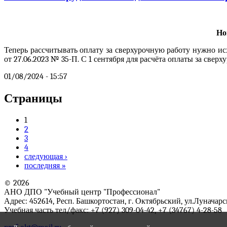
Но
Теперь рассчитывать оплату за сверхурочную работу нужно и
от 27.06.2023 № 35-П. С 1 сентября для расчёта оплаты за свер
01/08/2024 - 15:57
Страницы
1
2
3
4
следующая ›
последняя »
© 2026
АНО ДПО "Учебный центр "Профессионал"
Адрес: 452614, Респ. Башкортостан, г. Октябрьский, ул.Луначарс
Учебная часть тел/факс: +7 (927) 309-04-42, +7 (34767) 4-28-58