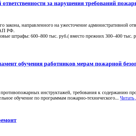
тветственности за нарушения требований пожарн
ого закона, направленного на ужесточение административной о
оАП РФ.
овые штрафы: 600–800 тыс. руб.( вместо прежних 300–400 тыс. р
регламент обучения работников мерам пожарной бе
противопожарных инструктажей, требования к содержанию про
ельное обучение по программам пожарно-технического...
Читать 
ремонт