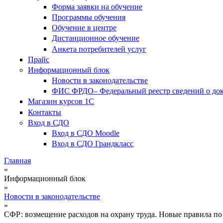
Форма заявки на обучение
Программы обучения
Обучение в центре
Дистанционное обучение
Анкета потребителей услуг
Прайс
Информационный блок
Новости в законодательстве
ФИС ФРДО– Федеральный реестр сведений о доку
Магазин курсов 1С
Контакты
Вход в СДО
Вход в СДО Moodle
Вход в СДО Грандкласс
Главная
»
Вы здесь
Информационный блок
»
Новости в законодательстве
»
СФР: возмещение расходов на охрану труда. Новые правила п