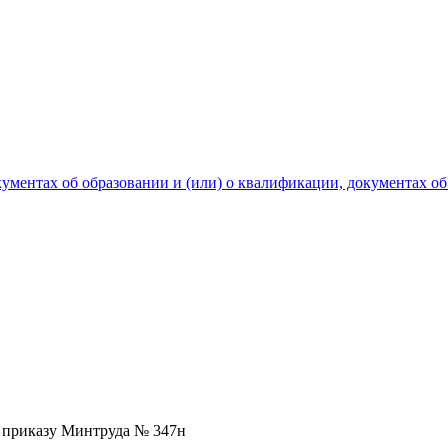
ментах об образовании и (или) о квалификации, документах об
о приказу Минтруда № 347н