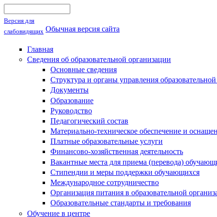
Поиск
Форма поиска
Версия для
Обычная версия сайта
слабовидящих
Главная
Сведения об образовательной организации
Основные сведения
Структура и органы управления образовательной
Документы
Образование
Руководство
Педагогический состав
Материально-техническое обеспечение и оснащен
Платные образовательные услуги
Финансово-хозяйственная деятельность
Вакантные места для приема (перевода) обучающ
Стипендии и меры поддержки обучающихся
Международное сотрудничество
Организация питания в образовательной организ
Образовательные стандарты и требования
Обучение в центре