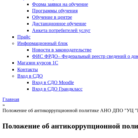
Форма заявки на обучение
Программы обучения
Обучение в центре
Дистанционное обучение
Анкета потребителей услуг
Прайс
Информационный блок
Новости в законодательстве
ФИС ФРДО– Федеральный реестр сведений о доку
Магазин курсов 1С
Контакты
Вход в СДО
Вход в СДО Moodle
Вход в СДО Грандкласс
Главная
»
Вы здесь
Положение об антикоррупционной политике АНО ДПО "УЦ "
Положение об антикоррупционной по