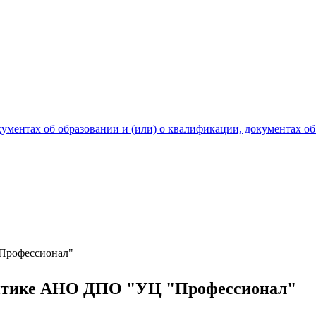
ментах об образовании и (или) о квалификации, документах об
Профессионал"
литике АНО ДПО "УЦ "Профессионал"