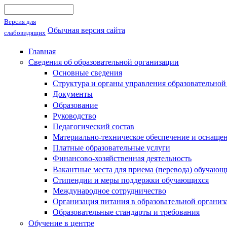
Поиск
Форма поиска
Версия для
Обычная версия сайта
слабовидящих
Главная
Сведения об образовательной организации
Основные сведения
Структура и органы управления образовательной
Документы
Образование
Руководство
Педагогический состав
Материально-техническое обеспечение и оснащен
Платные образовательные услуги
Финансово-хозяйственная деятельность
Вакантные места для приема (перевода) обучающ
Стипендии и меры поддержки обучающихся
Международное сотрудничество
Организация питания в образовательной организ
Образовательные стандарты и требования
Обучение в центре