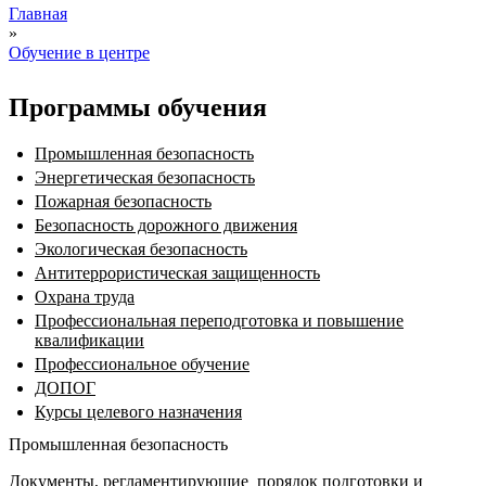
Главная
»
Вы здесь
Обучение в центре
Программы обучения
Промышленная безопасность
Энергетическая безопасность
Пожарная безопасность
Безопасность дорожного движения
Экологическая безопасность
Антитеррористическая защищенность
Охрана труда
Профессиональная переподготовка и повышение
квалификации
Профессиональное обучение
ДОПОГ
Курсы целевого назначения
Промышленная безопасность
Документы, регламентирующие порядок подготовки и