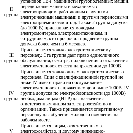
установок ТВЧ, машинисты грузоподъемных машин,
передвижные машины и механизмы с
II
электроприводом, работающим с ручными
группа
электрическими машинами и другими переносными
электроприёмниками и т. д. Также 2 группа допуска
(до 1000 В) присваивается молодым
электромонтерам, электромонтажникам, и
сотрудникам, кто просрочил продление группы
допуска более чем на 6 месяцев.
Присваивается только электротехническому
III
персоналу. Эта группа дает право единоличного
группа
обслуживания, осмотра, подключения и отключения
электроустановок от сети напряжением до 1000В.
Присваивается только лицам электротехнического
персонала. Лица с квалификационной группой не
ниже IV имеют право на обслуживание
электроустановок напряжением до и выше 1000В. IV
IV
группа допуска по электробезопасности (до 1000В)
группа
необходима лицам (ИТР) для назначения
ответственным лицом за электрохозяйство в
организации. Также присваивается оперативному
персоналу для обучения молодого поколения на
рабочем месте.
Присваивается лицам, ответственным за
V
электрохозяйство, и другому инженерно-