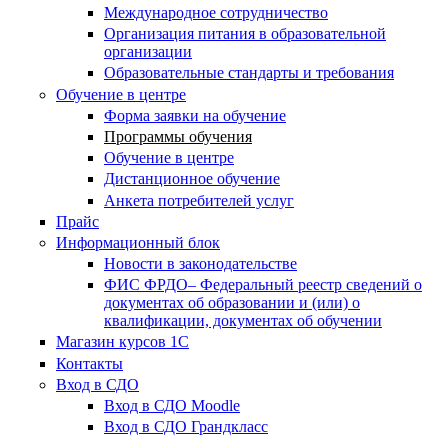
Международное сотрудничество
Организация питания в образовательной
организации
Образовательные стандарты и требования
Обучение в центре
Форма заявки на обучение
Программы обучения
Обучение в центре
Дистанционное обучение
Анкета потребителей услуг
Прайс
Информационный блок
Новости в законодательстве
ФИС ФРДО– Федеральный реестр сведений о
документах об образовании и (или) о
квалификации, документах об обучении
Магазин курсов 1С
Контакты
Вход в СДО
Вход в СДО Moodle
Вход в СДО Грандкласс